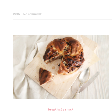
19:16
No commenti
breakfast e snack