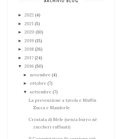
ARCHIVIO BLOG
2022
(4)
►
2021
(5)
►
2020
(10)
►
2019
(15)
►
2018
(26)
►
2017
(24)
►
2016
(50)
▼
novembre
(4)
►
ottobre
(7)
►
settembre
(7)
▼
La prevenzione a tavola e Muffin
Zucca e Mandorle
Crostata di Mele (senza burro né
zuccheri raffinati)
Il Conquistatore (la versione più