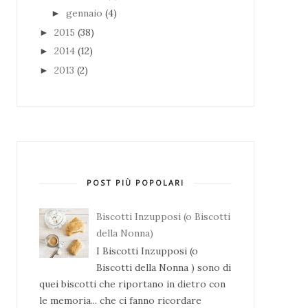
gennaio
(4)
►
2015
(38)
►
2014
(12)
►
2013
(2)
►
POST PIÙ POPOLARI
Biscotti Inzupposi (o Biscotti
della Nonna)
I Biscotti Inzupposi (o
Biscotti della Nonna ) sono di
quei biscotti che riportano in dietro con
le memoria... che ci fanno ricordare