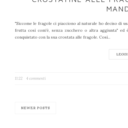
MAN
"Siccome le fragole ci piacciono al naturale ho deciso di usa
frutta così com'è, senza zucchero o altra aggiunta" ed
conquistato con la sua crostata alle fragole. Così...
LEGGI
11:22
4 commenti
NEWER POSTS