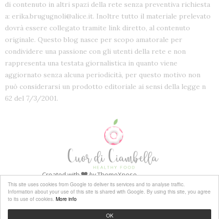
di contenuto in altri spazi della rete senza preventiva richiesta
a: erika.brugugnoli@alice.it. Inoltre tutto il materiale prelevato
dovrà essere collegato tramite link diretto, al contenuto
originale. Questo blog nasce per scopo amatorale per
condividere una passione con gli utenti della rete e non
rappresenta una testata giornalistica in quanto viene
aggiornato senza alcuna periodicità, per questo motivo non
può considerarsi un prodotto editoriale ai sensi della legge n
62 del 7/3/2001.
Created with
by
ThemeXpose
This site uses cookies from Google to deliver its services and to analyse traffic.
Information about your use of this site is shared with Google. By using this site, you agree
to its use of cookies.
More info
OK