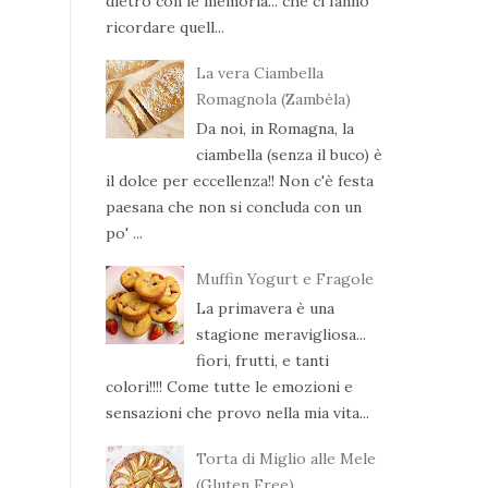
dietro con le memoria... che ci fanno
ricordare quell...
La vera Ciambella
Romagnola (Zambèla)
Da noi, in Romagna, la
ciambella (senza il buco) è
il dolce per eccellenza!! Non c'è festa
paesana che non si concluda con un
po' ...
Muffin Yogurt e Fragole
La primavera è una
stagione meravigliosa...
fiori, frutti, e tanti
colori!!!! Come tutte le emozioni e
sensazioni che provo nella mia vita...
Torta di Miglio alle Mele
(Gluten Free)