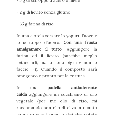
- 5 g di sciroppo d'acero o miele
- 2 g di lievito senza glutine
- 35 g farina di riso
In una ciotola versare lo yogurt, l'uovo e
lo sciroppo d'acero.
Con una frusta
amalgamare il tutto
. Aggiungere la
farina ed il lievito (sarebbe meglio
setacciarli, ma io sono pigra e non lo
faccio :-)). Quando il composto sarà
omogeneo è pronto per la cottura.
In una
padella antiaderente
calda
aggiungere un cucchiaino di olio
vegetale (per me olio di riso, mi
raccomando non olio di oliva in quanto
ha un sapore troppo forte) che potete