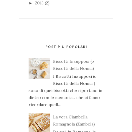
2013
(2)
►
POST PIÙ POPOLARI
Biscotti Inzupposi (o
Biscotti della Nonna)
I Biscotti Inzupposi (o
Biscotti della Nonna )
sono di quei biscotti che riportano in
dietro con le memoria... che ci fanno
ricordare quell...
La vera Ciambella
Romagnola (Zambèla)
Da noi, in Romagna, la