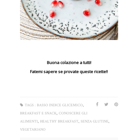
Buona colazione a tutti!
Fatemi sapere se provate queste ricette!!
,
TAGS :
BASSO INDICE GLICEMICO
,
BREAKFAST E SNACK
CONOSCERE GLI
,
,
,
ALIMENTI
HEALTHY BREAKFAST
SENZA GLUTINE
VEGETARIANO