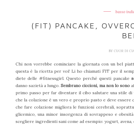
basso indi
(FIT) PANCAKE, OVVER
BE
BY
CUOR DI C
Chi non vorrebbe cominciare la giornata con un bel piat
questa è la ricetta per voi! Li ho chiamati FIT per il se
diete delle #fitnessgirl. Questo perché questi pancake
s
danno sazietà a lungo.
Sembrano ciccioni, ma non lo sono
af
primo passo per far diventare il cibo salutare una stile di
che la colazione è un vero e proprio pasto e deve essere c
che fare colazione migliora le funzioni cerebrali, soprattu
glicemico, una minor insorgenza di sovrappeso e obesità
scegliere ingredienti sani come ad esempio: yogurt, avena, ce