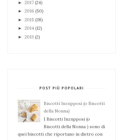
2017
(24)
►
2016
(50)
►
2015
(38)
►
2014
(12)
►
2013
(2)
►
POST PIÙ POPOLARI
Biscotti Inzupposi (o Biscotti
della Nonna)
I Biscotti Inzupposi (o
Biscotti della Nonna ) sono di
quei biscotti che riportano in dietro con