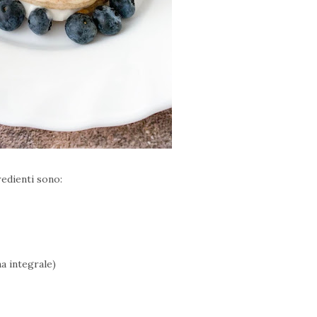
redienti sono:
na integrale)