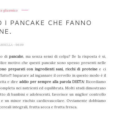
ce glicemico
O I PANCAKE CHE FANNO
NE.
IAMBELLA
- 06:00
to di
pancake
, ma senza sensi di colpa? Se la risposta è si,
mplice motivo che questi pancake sono spesso presenti nelle
ono preparati con ingredienti sani, ricchi di proteine
e ci
fatto!!! Imparare ad ingannare il cervello in questo modo è il
 vita e dire
addio per sempre alla parola DIETA
! Ricordiamo
ompleta nei nutrienti ed equilibrata. Molti studi dimostrano
tto di bambini e adolescenti, favorisce un miglior controllo
 e un minor rischio cardiovascolare. Ovviamente dobbiamo
reali integrali, frutta secca e frutta fresca.