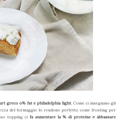
urt greco o% fat e philadelphia light
. Come ci insegnano gli
eschezza del formaggio lo rendono perfetto come frosting per
loso topping ci
fa aumentare la % di proteine e abbassare