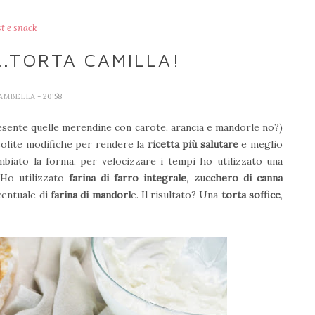
t e snack
..TORTA CAMILLA!
IAMBELLA
- 20:58
esente quelle merendine con carote, arancia e mandorle no?)
solite modifiche per rendere la
ricetta più salutare
e meglio
ambiato la forma, per velocizzare i tempi ho utilizzato una
 Ho utilizzato
farina di farro integrale
,
zucchero di canna
centuale di
farina di mandorl
e. Il risultato? Una
torta soffice
,