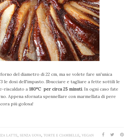
 forno del diametro di 22 cm, ma se volete fare un'unica
3 le dosi dell'impasto. Sbucciare e tagliare a fette sottili le
e-riscaldato a
180°C per circa 25 minuti
. In ogni caso fate
rno.
Appena sfornata spennellare con marmellata di pere
ncora più golosa!
,
,
,
NZA LATTE
SENZA UOVA
TORTE E CIAMBELLE
VEGAN