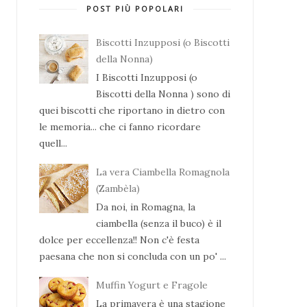
POST PIÙ POPOLARI
Biscotti Inzupposi (o Biscotti
della Nonna)
I Biscotti Inzupposi (o
Biscotti della Nonna ) sono di
quei biscotti che riportano in dietro con
le memoria... che ci fanno ricordare
quell...
La vera Ciambella Romagnola
(Zambèla)
Da noi, in Romagna, la
ciambella (senza il buco) è il
dolce per eccellenza!! Non c'è festa
paesana che non si concluda con un po' ...
Muffin Yogurt e Fragole
La primavera è una stagione