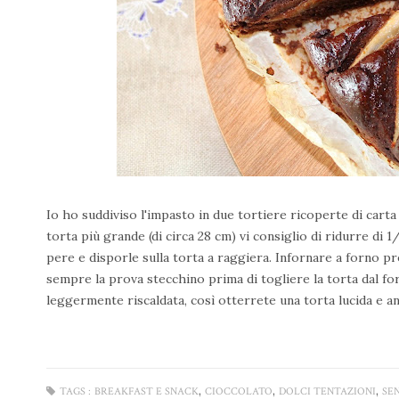
Io ho suddiviso l'impasto in due tortiere ricoperte di carta
torta più grande (di circa 28 cm) vi consiglio di ridurre di 1/
pere e disporle sulla torta a raggiera. Infornare a forno pr
sempre la prova stecchino prima di togliere la torta dal fo
leggermente riscaldata, così otterrete una torta lucida e a
,
,
,
TAGS :
BREAKFAST E SNACK
CIOCCOLATO
DOLCI TENTAZIONI
SE