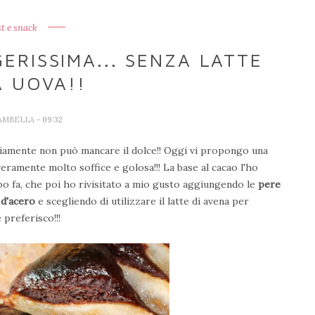
t e snack
ERISSIMA... SENZA LATTE
A UOVA!!
IAMBELLA
- 09:32
vviamente non può mancare il dolce!! Oggi vi propongo una
veramente molto soffice e golosa!!! La base al cacao l'ho
po fa, che poi ho rivisitato a mio gusto aggiungendo le
pere
 d'acero
e scegliendo di utilizzare il latte di avena per
 preferisco!!!