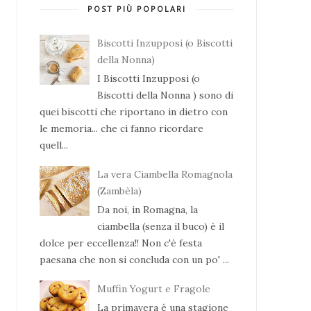
POST PIÙ POPOLARI
Biscotti Inzupposi (o Biscotti
della Nonna)
I Biscotti Inzupposi (o
Biscotti della Nonna ) sono di
quei biscotti che riportano in dietro con
le memoria... che ci fanno ricordare
quell...
La vera Ciambella Romagnola
(Zambèla)
Da noi, in Romagna, la
ciambella (senza il buco) è il
dolce per eccellenza!! Non c'è festa
paesana che non si concluda con un po' ...
Muffin Yogurt e Fragole
La primavera è una stagione