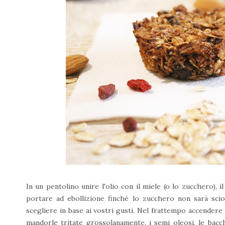
In un pentolino unire l'olio con il miele (o lo zucchero), i
portare ad ebollizione finché lo zucchero non sarà sciol
scegliere in base ai vostri gusti. Nel frattempo accendere i
mandorle tritate grossolanamente, i semi oleosi, le bacch