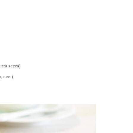
utta secca)
, ecc..)