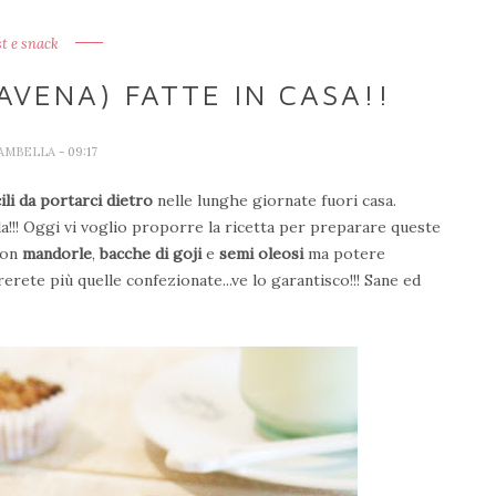
t e snack
AVENA) FATTE IN CASA!!
IAMBELLA
- 09:17
ili da portarci dietro
nelle lunghe giornate fuori casa.
!!! Oggi vi voglio proporre la ricetta per preparare queste
 con
mandorle
,
bacche di goji
e
semi oleosi
ma potere
erete più quelle confezionate...ve lo garantisco!!! Sane ed