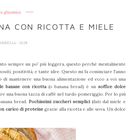
ce glicemico
NA CON RICOTTA E MIELE
IAMBELLA
- 21:28
sento sempre un po' più leggera, questo perché mentalmente
siti, positività, e tante idee. Questo mi fa cominciare l'anno
lo di mantenere una buona alimentazione ed ecco a voi una
le banane con ricotta
(o banana bread) è un
soffice dolce
e una buona tazza di caffè nel tardo pomeriggio. Per lo più
banana bread.
Pochissimi zuccheri semplici
(dati dal miele e
on carico di proteine
grazie alla ricotta e alle uova. Un dolce