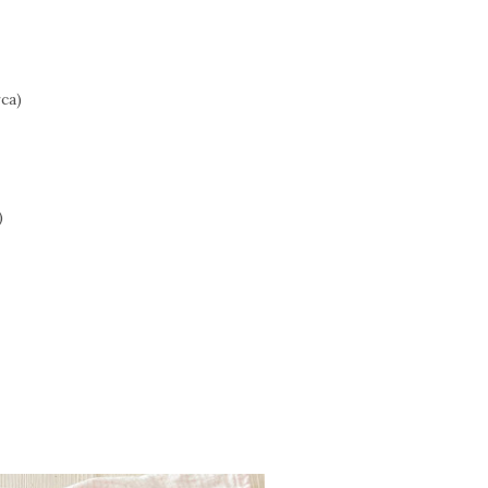
ca)
)