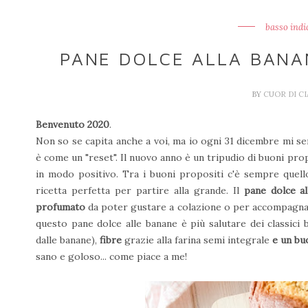
basso indi
PANE DOLCE ALLA BANA
BY
CUOR DI C
Benvenuto 2020
.
Non so se capita anche a voi, ma io ogni 31 dicembre mi 
è come un "reset". Il nuovo anno è un tripudio di buoni propo
in modo positivo. Tra i buoni propositi c'è sempre quel
ricetta perfetta per partire alla grande. Il
pane dolce al
profumato
da poter gustare a colazione o per accompagnar
questo pane dolce alle banane è più salutare dei classici 
dalle banane),
fibre
grazie alla farina semi integrale
e un bu
sano e goloso... come piace a me!