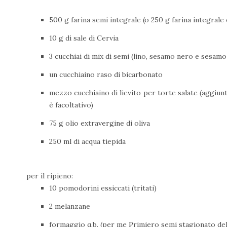
500 g farina semi integrale (o 250 g farina integrale 
10 g di sale di Cervia
3 cucchiai di mix di semi (lino, sesamo nero e sesam
un cucchiaino raso di bicarbonato
mezzo cucchiaino di lievito per torte salate (aggiun
è facoltativo)
75 g olio extravergine di oliva
250 ml di acqua tiepida
per il ripieno:
10 pomodorini essiccati (tritati)
2 melanzane
formaggio q.b. (per me Primiero semi stagionato de