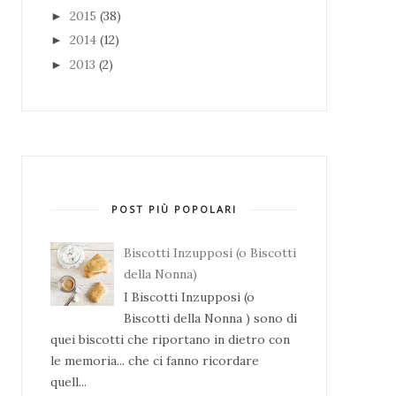
2015
(38)
►
2014
(12)
►
2013
(2)
►
POST PIÙ POPOLARI
Biscotti Inzupposi (o Biscotti
della Nonna)
I Biscotti Inzupposi (o
Biscotti della Nonna ) sono di
quei biscotti che riportano in dietro con
le memoria... che ci fanno ricordare
quell...