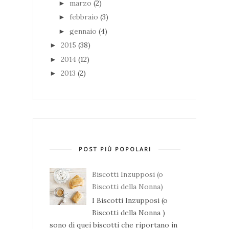
marzo
(2)
►
febbraio
(3)
►
gennaio
(4)
►
2015
(38)
►
2014
(12)
►
2013
(2)
►
POST PIÙ POPOLARI
Biscotti Inzupposi (o
Biscotti della Nonna)
I Biscotti Inzupposi (o
Biscotti della Nonna )
sono di quei biscotti che riportano in