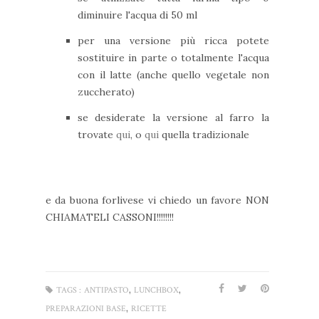
diminuire l'acqua di 50 ml
per una versione più ricca potete
sostituire in parte o totalmente l'acqua
con il latte (anche quello vegetale non
zuccherato)
se desiderate la versione al farro la
trovate
qui
, o
qui
quella tradizionale
e da buona forlivese vi chiedo un favore NON
CHIAMATELI CASSONI!!!!!!!!
,
,
TAGS :
ANTIPASTO
LUNCHBOX
,
PREPARAZIONI BASE
RICETTE