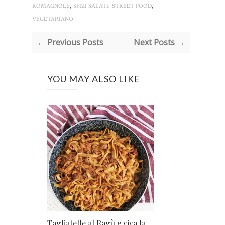
,
,
,
ROMAGNOLE
SFIZI SALATI
STREET FOOD
VEGETARIANO
← Previous Posts
Next Posts →
YOU MAY ALSO LIKE
Tagliatelle al Ragù e viva la