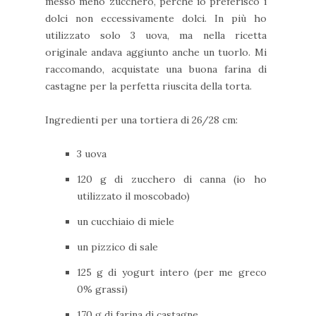
messo meno zucchero, perché io preferisco i
dolci non eccessivamente dolci. In più ho
utilizzato solo 3 uova, ma nella ricetta
originale andava aggiunto anche un tuorlo. Mi
raccomando, acquistate una buona farina di
castagne per la perfetta riuscita della torta.
Ingredienti per una tortiera di 26/28 cm:
3 uova
120 g di zucchero di canna (io ho
utilizzato il moscobado)
un cucchiaio di miele
un pizzico di sale
125 g di yogurt intero (per me greco
0% grassi)
170 g di farina di castagne