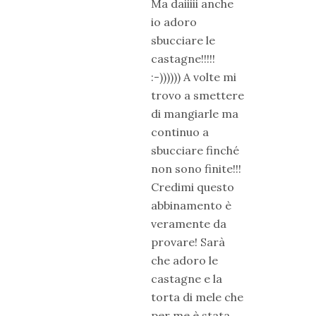
Ma daiiiii anche
io adoro
sbucciare le
castagne!!!!!
:-)))))) A volte mi
trovo a smettere
di mangiarle ma
continuo a
sbucciare finché
non sono finite!!!
Credimi questo
abbinamento è
veramente da
provare! Sarà
che adoro le
castagne e la
torta di mele che
per me è stata