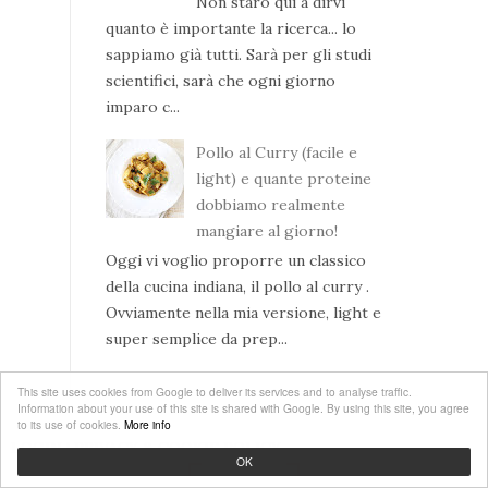
Non starò qui a dirvi
quanto è importante la ricerca... lo
sappiamo già tutti. Sarà per gli studi
scientifici, sarà che ogni giorno
imparo c...
Pollo al Curry (facile e
light) e quante proteine
dobbiamo realmente
mangiare al giorno!
Oggi vi voglio proporre un classico
della cucina indiana, il pollo al curry .
Ovviamente nella mia versione, light e
super semplice da prep...
This site uses cookies from Google to deliver its services and to analyse traffic.
Information about your use of this site is shared with Google. By using this site, you agree
to its use of cookies.
More info
LOGIN
|
PRIVACY & COOKIE POLICY
OK