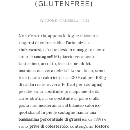
(GLUTENFREE)
BY
CUOR DI CIAMBELLA
- 19:24
Non c'è storia, appena le foglie iniziano a
tingersi di colori caldi e l'aria inizia a
rinfrescarsi, ciò che desidero maggiormente
sono le
castagne
!! Mi piaccio veramente
tantissimo, arrosto, lessate, nei dolci...
insomma una vera delizia!!! Lo so, lo so, sono
frutti molto calorici (circa 200 Kcal per 100 g
di caldarroste ovvero 16 Kcal per castagna),
perché sono costituite principalmente da
carboidrati, ma se sostituite al pane o alla
pasta non incideranno sul bilancio calorico
quotidiano! In più le castagne hanno una
bassissima percentuale di grassi
(circa l'8%) e
sono
prive di colesterolo
, contengono
fosforo