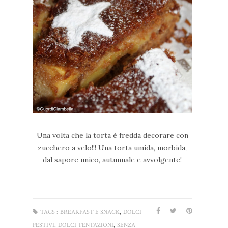
Una volta che la torta è fredda decorare con
zucchero a velo!!! Una torta umida, morbida,
dal sapore unico, autunnale e avvolgente!
,
TAGS :
BREAKFAST E SNACK
DOLCI
,
,
FESTIVI
DOLCI TENTAZIONI
SENZA