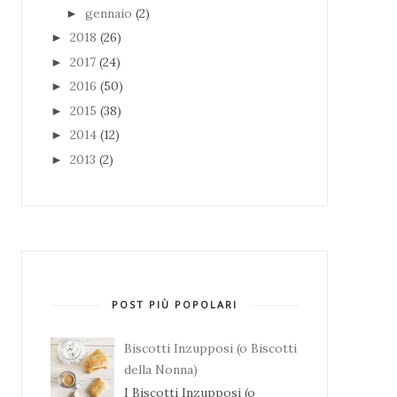
gennaio
(2)
►
2018
(26)
►
2017
(24)
►
2016
(50)
►
2015
(38)
►
2014
(12)
►
2013
(2)
►
POST PIÙ POPOLARI
Biscotti Inzupposi (o Biscotti
della Nonna)
I Biscotti Inzupposi (o