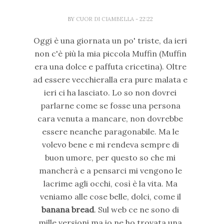
BY
CUOR DI CIAMBELLA
- 22:22
Oggi è una giornata un po' triste, da ieri
non c'è più la mia piccola Muffin (Muffin
era una dolce e paffuta cricetina). Oltre
ad essere vecchieralla era pure malata e
ieri ci ha lasciato. Lo so non dovrei
parlarne come se fosse una persona
cara venuta a mancare, non dovrebbe
essere neanche paragonabile. Ma le
volevo bene e mi rendeva sempre di
buon umore, per questo so che mi
mancherà e a pensarci mi vengono le
lacrime agli occhi, così è la vita. Ma
veniamo alle cose belle, dolci, come il
banana bread
. Sul web ce ne sono di
mille versioni ma io ne ho trovata una