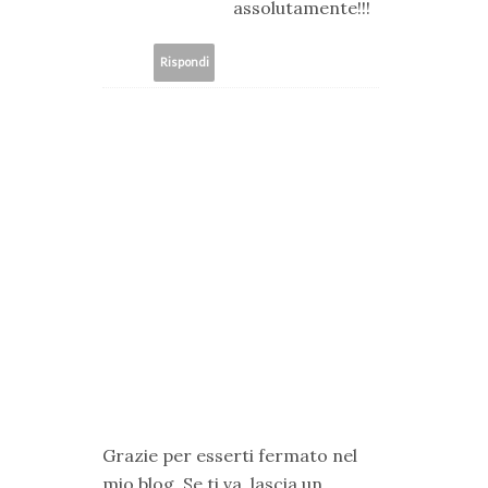
assolutamente!!!
Rispondi
Grazie per esserti fermato nel
mio blog. Se ti va, lascia un