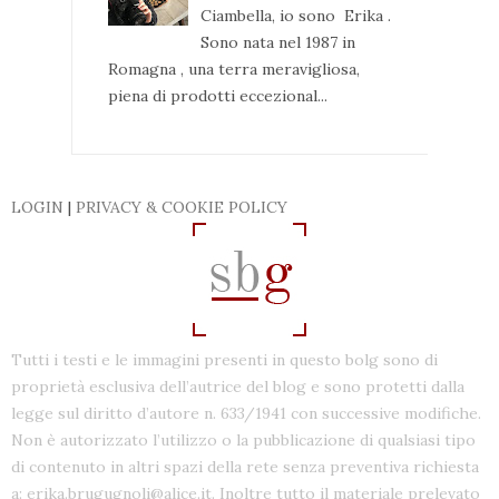
Ciambella, io sono Erika .
Sono nata nel 1987 in
Romagna , una terra meravigliosa,
piena di prodotti eccezional...
LOGIN
|
PRIVACY & COOKIE POLICY
Tutti i testi e le immagini presenti in questo bolg sono di
proprietà esclusiva dell’autrice del blog e sono protetti dalla
legge sul diritto d’autore n. 633/1941 con successive modifiche.
Non è autorizzato l’utilizzo o la pubblicazione di qualsiasi tipo
di contenuto in altri spazi della rete senza preventiva richiesta
a: erika.brugugnoli@alice.it. Inoltre tutto il materiale prelevato