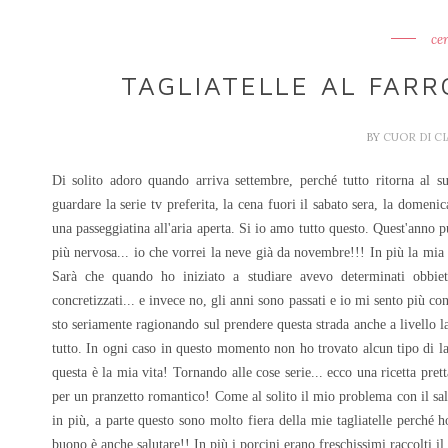
ce
TAGLIATELLE AL FARR
BY
CUOR DI C
Di solito adoro quando arriva settembre, perché tutto ritorna al su
guardare la serie tv preferita, la cena fuori il sabato sera, la dome
una passeggiatina all'aria aperta. Si io amo tutto questo. Quest'anno
più nervosa... io che vorrei la neve già da novembre!!! In più la mia
Sarà che quando ho iniziato a studiare avevo determinati obbiet
concretizzati... e invece no, gli anni sono passati e io mi sento più 
sto seriamente ragionando sul prendere questa strada anche a livello 
tutto. In ogni caso in questo momento non ho trovato alcun tipo di lav
questa è la mia vita! Tornando alle cose serie... ecco una ricetta p
per un pranzetto romantico! Come al solito il mio problema con il sa
in più, a parte questo sono molto fiera della mie tagliatelle p
erché h
buono è anche salutare!! In più i porcini erano freschissimi raccolti il