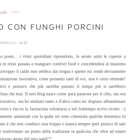
reali
O CON FUNGHI PORCINI
IAMBELLA
- 16:56
o posto... i ritmi quotidiani riprendono, le serate sotto le coperte a
nica in relax passata a mangiare comfort food e concedendosi al massimo
 purtroppo il caldo non sembra dar tregua e questo mi rende decisamente
 situazione lavorativa, come presumo tanti di voi, non è certo ottimale!
tivi e pensavo che più sarebbe passato il tempo più si sarebbero
confusa che mai. Il mio blog nasce come pura passione per il cibo, ma ora
lavorativo, ma ho studiato tanto e d'altro canto mi dispiace abbandonare
oro e faccio la farmacista volontaria e nel frattempo scrivo ricette :-)
rettamente autunnale con la quale mi sono cimentata qualche domenica fa
lato è che non condisco mai troppo e manca sempre quel pizzico di sale
o trasformato un piatto della tradizione in qualcosa che oltre ad essere
 giorno stesso dal mio papà!!!