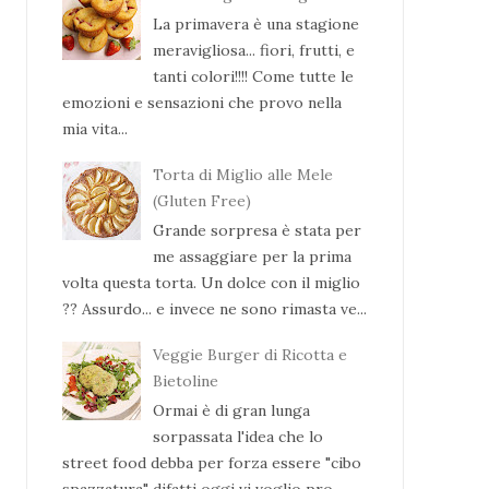
La primavera è una stagione
meravigliosa... fiori, frutti, e
tanti colori!!!! Come tutte le
emozioni e sensazioni che provo nella
mia vita...
Torta di Miglio alle Mele
(Gluten Free)
Grande sorpresa è stata per
me assaggiare per la prima
volta questa torta. Un dolce con il miglio
?? Assurdo... e invece ne sono rimasta ve...
Veggie Burger di Ricotta e
Bietoline
Ormai è di gran lunga
sorpassata l'idea che lo
street food debba per forza essere "cibo
spazzatura" difatti oggi vi voglio pro...