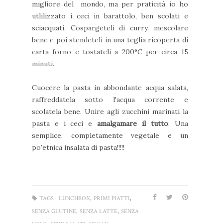
migliore del mondo, ma per praticità io ho
utlilizzato i ceci in barattolo, ben scolati e
sciacquati. Cospargeteli di curry, mescolare
bene e poi stendeteli in una teglia ricoperta di
carta forno e tostateli a 200°C per circa 15
minuti.
Cuocere la pasta in abbondante acqua salata,
raffreddatela sotto l'acqua corrente e
scolatela bene. Unire agli zucchini marinati la
pasta e i ceci e
amalgamare il tutto
. Una
semplice, completamente vegetale e un
po'etnica insalata di pasta!!!!!
,
,
TAGS :
LUNCHBOX
PRIMI PIATTI
,
,
SENZA GLUTINE
SENZA LATTE
SENZA