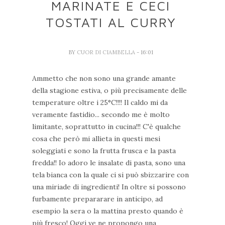
MARINATE E CECI
TOSTATI AL CURRY
BY
CUOR DI CIAMBELLA
- 16:01
Ammetto che non sono una grande amante
della stagione estiva, o più precisamente delle
temperature oltre i 25°C!!!! Il caldo mi da
veramente fastidio... secondo me è molto
limitante, soprattutto in cucina!!! C'è qualche
cosa che però mi allieta in questi mesi
soleggiati e sono la frutta frusca e la pasta
fredda!! Io adoro le insalate di pasta, sono una
tela bianca con la quale ci si può sbizzarire con
una miriade di ingredienti! In oltre si possono
furbamente prepararare in anticipo, ad
esempio la sera o la mattina presto quando è
più fresco! Oggi ve ne propongo una