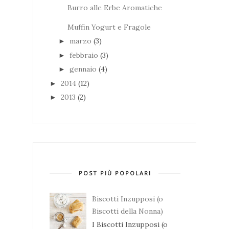
Burro alle Erbe Aromatiche
Muffin Yogurt e Fragole
marzo
(3)
►
febbraio
(3)
►
gennaio
(4)
►
2014
(12)
►
2013
(2)
►
POST PIÙ POPOLARI
Biscotti Inzupposi (o
Biscotti della Nonna)
I Biscotti Inzupposi (o