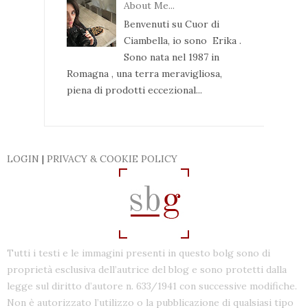
About Me...
Benvenuti su Cuor di
Ciambella, io sono Erika .
Sono nata nel 1987 in
Romagna , una terra meravigliosa,
piena di prodotti eccezional...
LOGIN
|
PRIVACY & COOKIE POLICY
Tutti i testi e le immagini presenti in questo bolg sono di
proprietà esclusiva dell’autrice del blog e sono protetti dalla
legge sul diritto d’autore n. 633/1941 con successive modifiche.
Non è autorizzato l’utilizzo o la pubblicazione di qualsiasi tipo