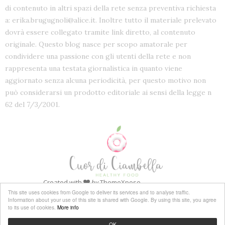
di contenuto in altri spazi della rete senza preventiva richiesta
a: erika.brugugnoli@alice.it. Inoltre tutto il materiale prelevato
dovrà essere collegato tramite link diretto, al contenuto
originale. Questo blog nasce per scopo amatorale per
condividere una passione con gli utenti della rete e non
rappresenta una testata giornalistica in quanto viene
aggiornato senza alcuna periodicità, per questo motivo non
può considerarsi un prodotto editoriale ai sensi della legge n
62 del 7/3/2001.
Created with
by
ThemeXpose
This site uses cookies from Google to deliver its services and to analyse traffic.
Information about your use of this site is shared with Google. By using this site, you agree
to its use of cookies.
More info
OK