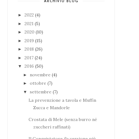
ARCHIVIO BLOG
2022
(4)
►
2021
(5)
►
2020
(10)
►
2019
(15)
►
2018
(26)
►
2017
(24)
►
2016
(50)
▼
novembre
(4)
►
ottobre
(7)
►
settembre
(7)
▼
La prevenzione a tavola e Muffin
Zucca e Mandorle
Crostata di Mele (senza burro né
zuccheri raffinati)
Il Conquistatore (la versione più