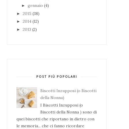
gennaio
(4)
►
2015
(38)
►
2014
(12)
►
2013
(2)
►
POST PIÙ POPOLARI
Biscotti Inzupposi (o Biscotti
della Nonna)
I Biscotti Inzupposi (o
Biscotti della Nonna ) sono di
quei biscotti che riportano in dietro con
le memoria... che ci fanno ricordare