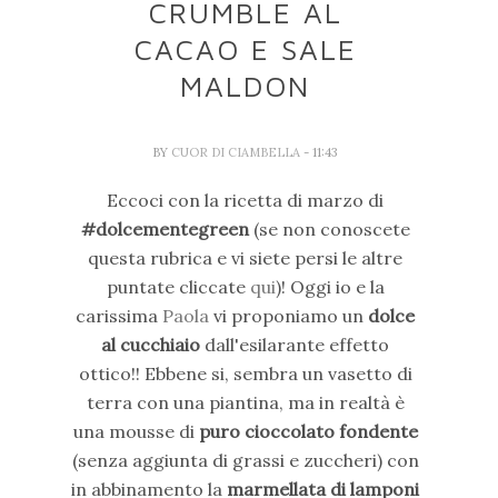
CRUMBLE AL
CACAO E SALE
MALDON
BY
CUOR DI CIAMBELLA
- 11:43
Eccoci con la ricetta di marzo di
#dolcementegreen
(se non conoscete
questa rubrica e vi siete persi le altre
puntate cliccate
qui
)! Oggi io e la
carissima
Paola
vi proponiamo un
dolce
al cucchiaio
dall'esilarante effetto
ottico!! Ebbene si, sembra un vasetto di
terra con una piantina, ma in realtà è
una mousse di
puro cioccolato fondente
(senza aggiunta di grassi e zuccheri) con
in abbinamento la
marmellata di lamponi