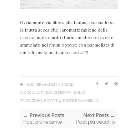
Ovviamente via libera alla fantasia variando sia
la frutta secca che l'aromatizzazione della
ricotta, molto molto buona anche con uvette
ammolate nel rhum oppure con parmellata di
mirtilli amalgamata alla ricotta!!!!!
,
TAGS :
BREAKFAST E SNACK
,
,
CIOCCOLATO
DOLCI FESTIVI
DOLCI
,
,
TENTAZIONI
RICOTTA
TORTE E CIAMBELLE
← Previous Posts
Next Posts →
Post più recente
Post più vecchio