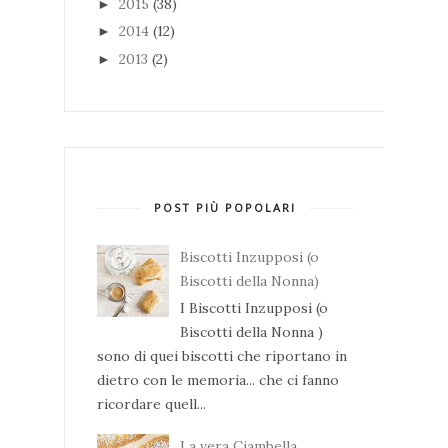
2015
(38)
►
2014
(12)
►
2013
(2)
►
POST PIÙ POPOLARI
Biscotti Inzupposi (o
Biscotti della Nonna)
I Biscotti Inzupposi (o
Biscotti della Nonna )
sono di quei biscotti che riportano in
dietro con le memoria... che ci fanno
ricordare quell...
La vera Ciambella