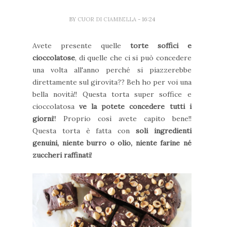
BY
CUOR DI CIAMBELLA
- 16:24
Avete presente quelle
torte soffici e
cioccolatose
, di quelle che ci si può concedere
una volta all'anno perché si piazzerebbe
direttamente sul girovita?? Beh ho per voi una
bella novità!! Questa torta super soffice e
cioccolatosa
ve la potete concedere tutti i
giorni
!! Proprio così avete capito bene!!
Questa torta è fatta con
soli ingredienti
genuini, niente burro o olio, niente farine né
zuccheri raffinati
!