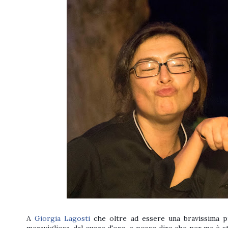
A
Giorgia Lagosti
che oltre ad essere una bravissima pr