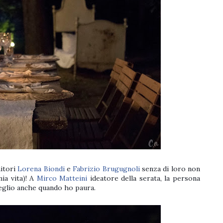
nitori
Lorena Biondi
e
Fabrizio Brugugnoli
senza di loro non
ia vita)! A
Mirco Matteini
ideatore della serata, la persona
meglio anche quando ho paura.