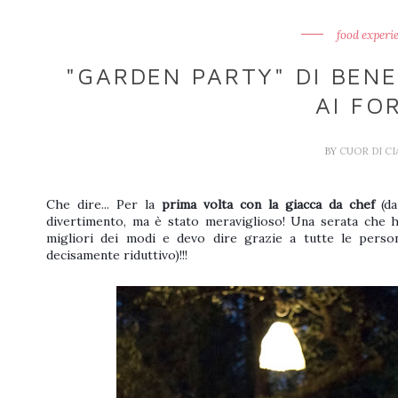
food experi
"GARDEN PARTY" DI BENE
AI FO
BY
CUOR DI C
Che dire... Per la
prima volta con la giacca da chef
(d
divertimento, ma è stato meraviglioso! Una serata che h
migliori dei modi e devo dire grazie a tutte le person
decisamente riduttivo)!!!