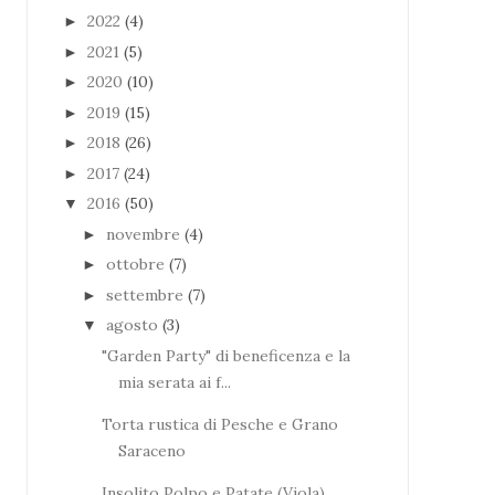
2022
(4)
►
2021
(5)
►
2020
(10)
►
2019
(15)
►
2018
(26)
►
2017
(24)
►
2016
(50)
▼
novembre
(4)
►
ottobre
(7)
►
settembre
(7)
►
agosto
(3)
▼
"Garden Party" di beneficenza e la
mia serata ai f...
Torta rustica di Pesche e Grano
Saraceno
Insolito Polpo e Patate (Viola)