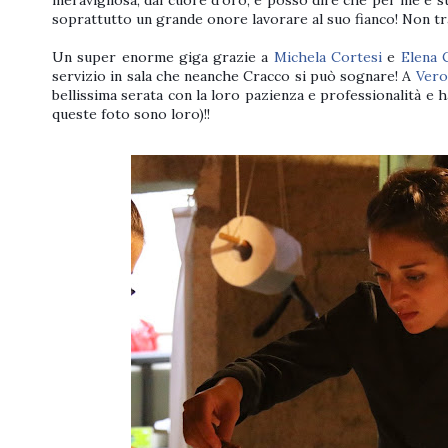
meravigliosa, dal cuore d'oro, e posso dire che per me è s
soprattutto un grande onore lavorare al suo fianco! Non trala
Un super enorme giga grazie a
Michela Cortesi
e
Elena 
servizio in sala che neanche Cracco si può sognare! A
Vero
bellissima serata con la loro pazienza e professionalità e h
queste foto sono loro)!!