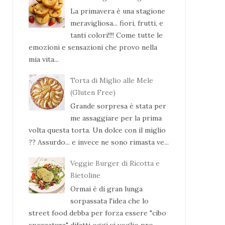
La primavera è una stagione
meravigliosa... fiori, frutti, e
tanti colori!!!! Come tutte le
emozioni e sensazioni che provo nella
mia vita...
Torta di Miglio alle Mele
(Gluten Free)
Grande sorpresa è stata per
me assaggiare per la prima
volta questa torta. Un dolce con il miglio
?? Assurdo... e invece ne sono rimasta ve...
Veggie Burger di Ricotta e
Bietoline
Ormai è di gran lunga
sorpassata l'idea che lo
street food debba per forza essere "cibo
spazzatura" difatti oggi vi voglio pro...