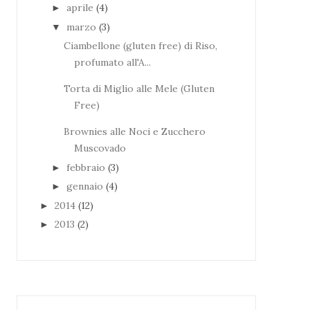
aprile
(4)
►
marzo
(3)
▼
Ciambellone (gluten free) di Riso,
profumato all'A...
Torta di Miglio alle Mele (Gluten
Free)
Brownies alle Noci e Zucchero
Muscovado
febbraio
(3)
►
gennaio
(4)
►
2014
(12)
►
2013
(2)
►