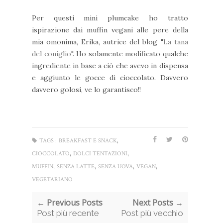
Per questi mini plumcake ho tratto
ispirazione dai muffin vegani alle pere della
mia omonima, Erika, autrice del blog "
La tana
del coniglio
". Ho solamente modificato qualche
ingrediente in base a ciò che avevo in dispensa
e aggiunto le gocce di cioccolato. Davvero
davvero golosi, ve lo garantisco!!
,
TAGS :
BREAKFAST E SNACK
,
,
CIOCCOLATO
DOLCI TENTAZIONI
,
,
,
,
MUFFIN
SENZA LATTE
SENZA UOVA
VEGAN
VEGETARIANO
← Previous Posts
Next Posts →
Post più recente
Post più vecchio