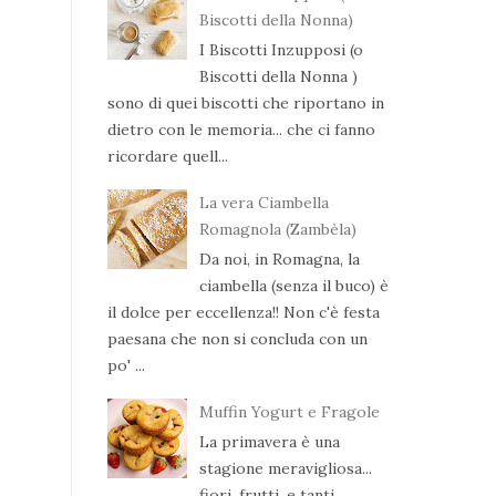
Biscotti della Nonna)
I Biscotti Inzupposi (o
Biscotti della Nonna )
sono di quei biscotti che riportano in
dietro con le memoria... che ci fanno
ricordare quell...
La vera Ciambella
Romagnola (Zambèla)
Da noi, in Romagna, la
ciambella (senza il buco) è
il dolce per eccellenza!! Non c'è festa
paesana che non si concluda con un
po' ...
Muffin Yogurt e Fragole
La primavera è una
stagione meravigliosa...
fiori, frutti, e tanti