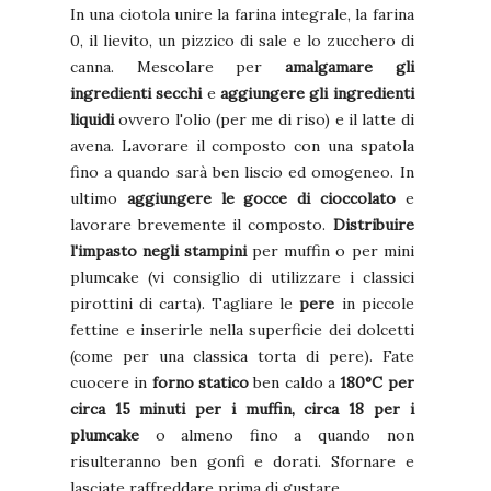
In una ciotola unire la farina integrale, la farina
0, il lievito, un pizzico di sale e lo zucchero di
canna. Mescolare per
amalgamare gli
ingredienti secchi
e
aggiungere gli ingredienti
liquidi
ovvero l'olio (per me di riso) e il latte di
avena. Lavorare il composto con una spatola
fino a quando sarà ben liscio ed omogeneo. In
ultimo
aggiungere le gocce di cioccolato
e
lavorare brevemente il composto.
Distribuire
l'impasto negli stampini
per muffin o per mini
plumcake (vi consiglio di utilizzare i classici
pirottini di carta).
Tagliare le
pere
in piccole
fettine e inserirle nella superficie dei dolcetti
(come per una classica torta di pere)
. Fate
cuocere in
forno statico
ben caldo a
180°C per
circa 15 minuti per i muffin, circa 18 per i
plumcake
o almeno fino a quando non
risulteranno ben gonfi e dorati. Sfornare e
lasciate raffreddare prima di gustare.