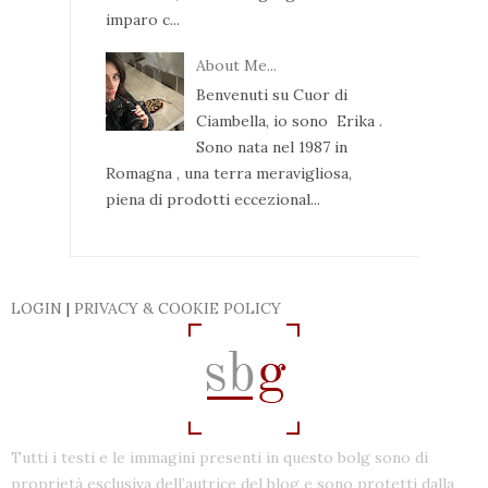
imparo c...
About Me...
Benvenuti su Cuor di
Ciambella, io sono Erika .
Sono nata nel 1987 in
Romagna , una terra meravigliosa,
piena di prodotti eccezional...
LOGIN
|
PRIVACY & COOKIE POLICY
Tutti i testi e le immagini presenti in questo bolg sono di
proprietà esclusiva dell’autrice del blog e sono protetti dalla