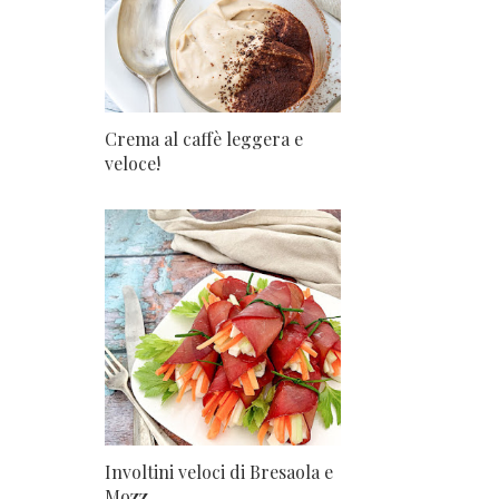
Crema al caffè leggera e
veloce!
Involtini veloci di Bresaola e
Mozz...