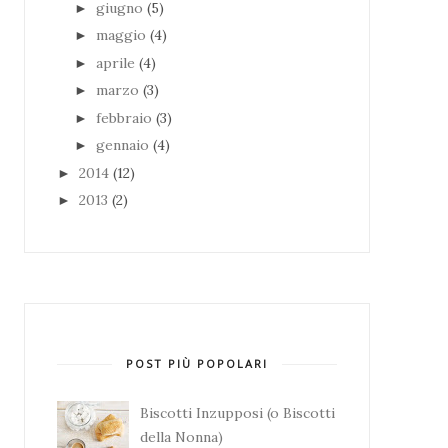
giugno
(5)
►
maggio
(4)
►
aprile
(4)
►
marzo
(3)
►
febbraio
(3)
►
gennaio
(4)
►
2014
(12)
►
2013
(2)
►
POST PIÙ POPOLARI
Biscotti Inzupposi (o Biscotti
della Nonna)