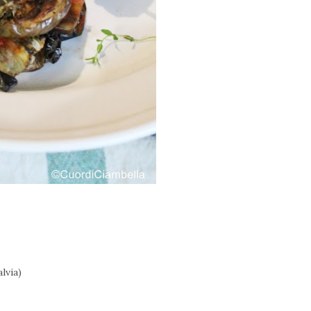
lvia)