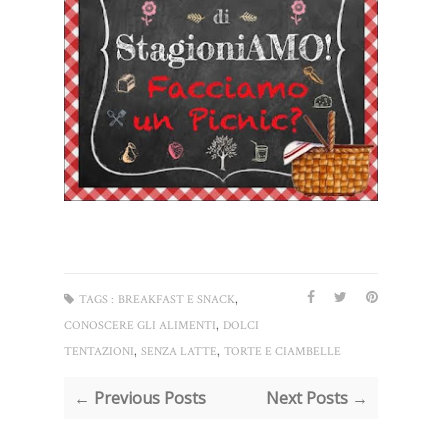
,
TAGS :
BREAKFAST E SNACK
,
CONOSCERE GLI ALIMENTI
DOLCI
,
,
TENTAZIONI
SENZA LATTE
TORTE E CIAMBELLE
← Previous Posts
Next Posts →