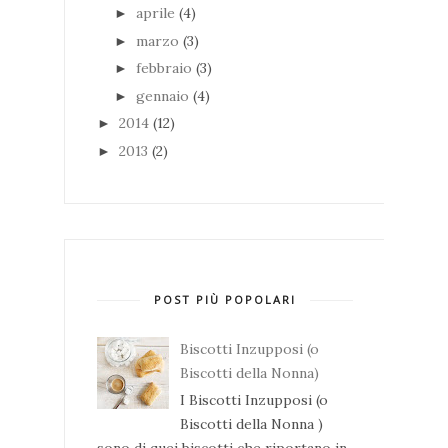
aprile
(4)
►
marzo
(3)
►
febbraio
(3)
►
gennaio
(4)
►
2014
(12)
►
2013
(2)
►
POST PIÙ POPOLARI
Biscotti Inzupposi (o
Biscotti della Nonna)
I Biscotti Inzupposi (o
Biscotti della Nonna )
sono di quei biscotti che riportano in