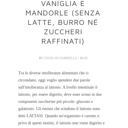
VANIGLIA E
MANDORLE (SENZA
LATTE, BURRO NÉ
ZUCCHERI
RAFFINATI)
BY
CUOR DI CIAMBELLA
- 16:33
Tra le diverse intolleranze alimentari che ci
circondano, oggi voglio spendere due parole
sull'intolleranza al lattosio. A livello intestinale il
lattosio, per essere digerito, deve esser scisso in due
componenti zuccherine più piccole: glucosio e
galattosio. Gli enzimi che scindono il lattosio sono
detti LATTASI. Quando un'organismo è carente o
privo di questi enzimi, il lattosio non viene digerito e